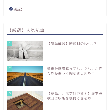
雑記
【厳選】人気記事
1
【簡単解説】断熱材のkとは？
2
都市計画道路ってなに？なにか許
可が必要って聞きましたが？
3
【結論、、不可能です！】床下点
検口に収納を後付できるか