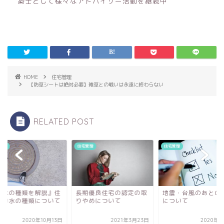
築士として様々なアドバイザー活動を継続中
HOME
住宅管理
【防草シートは絶対必要】雑草との戦いは永遠に終わらない
RELATED POST
管理
住宅管理
住宅管理
排水の種類を解説』住
長期優良住宅の認定の取
地震・台風のあとの
の排水の種類について
りやめについて
について
2020年10月13日
2021年3月23日
2020年4