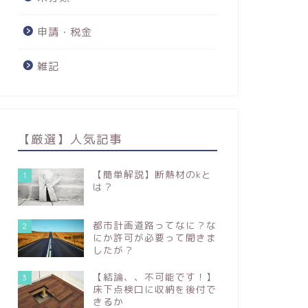
申請・税金
雑記
【厳選】人気記事
【簡単解説】断熱材のkと
1
は？
都市計画道路ってなに？な
2
にか許可が必要って聞きま
したが？
【結論、、不可能です！】
3
床下点検口に収納を後付で
きるか