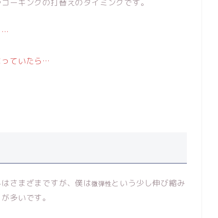
やコーキングの打替えのタイミングです。
ら…
なっていたら…
料はさまざまですが、僕は
という少し伸び縮み
微弾性
とが多いです。