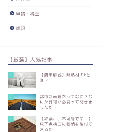
申請・税金
雑記
【厳選】人気記事
【簡単解説】断熱材のkと
1
は？
都市計画道路ってなに？な
2
にか許可が必要って聞きま
したが？
【結論、、不可能です！】
3
床下点検口に収納を後付で
きるか