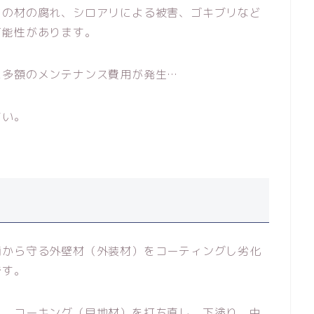
どの材の腐れ、シロアリによる被害、ゴキブリなど
可能性があります。
に多額のメンテナンス費用が発生…
さい。
雨から守る外壁材（外装材）をコーティングし劣化
です。
し、コーキング（目地材）を打ち直し、下塗り、中