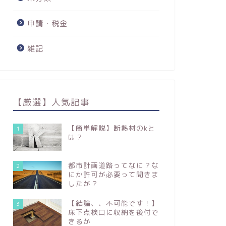
申請・税金
雑記
【厳選】人気記事
【簡単解説】断熱材のkと
1
は？
都市計画道路ってなに？な
2
にか許可が必要って聞きま
したが？
【結論、、不可能です！】
3
床下点検口に収納を後付で
きるか